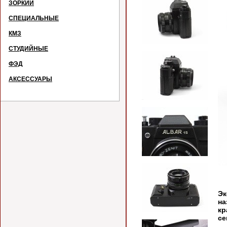
ЗОРКИЙ
СПЕЦИАЛЬНЫЕ
КМЗ
СТУДИЙНЫЕ
ФЭД
АКСЕССУАРЫ
Э
на
кр
се