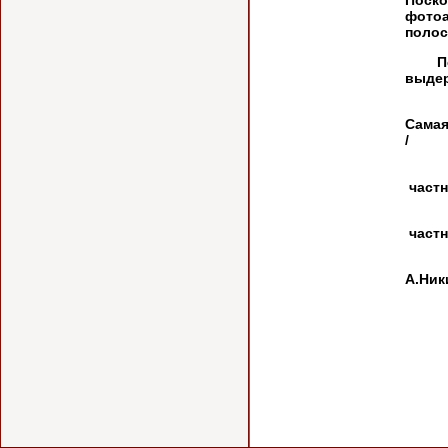
Поско
фотоа
полос
Перв
выде
Самая
/
частн
частн
А.Ник