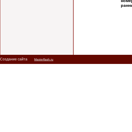
номе
ранн
Создание сайта
Masterflash.ru