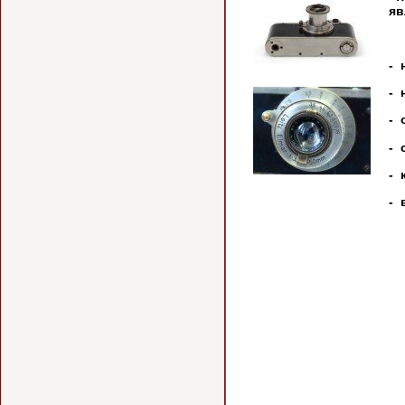
яв
- 
- 
- 
- 
- 
- 