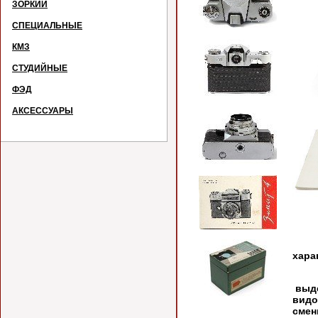
ЗОРКИЙ
СПЕЦИАЛЬНЫЕ
КМЗ
СТУДИЙНЫЕ
ФЭД
АКСЕССУАРЫ
№
Фото
хара
Дос
выде
видо
смен