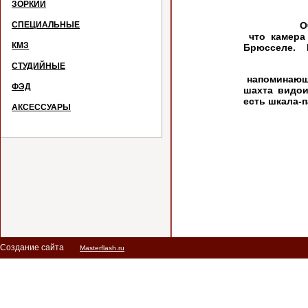
ЗОРКИЙ
СПЕЦИАЛЬНЫЕ
Очень редк
что камера 
КМЗ
Брюсселе. И
СТУДИЙНЫЕ
На данно
напоминающи
ФЭД
шахта видои
есть шкала-
АКСЕССУАРЫ
Создание сайта
Masterflash.ru