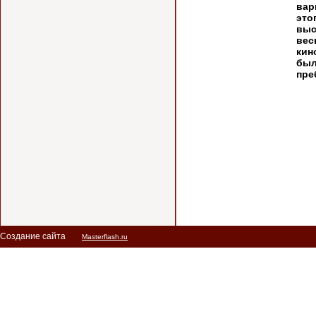
вар
эт
выс
вес
кин
был
пре
Создание сайта
Masterflash.ru