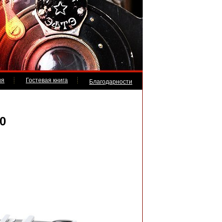
ия
Гостевая книга
Благодарности
0