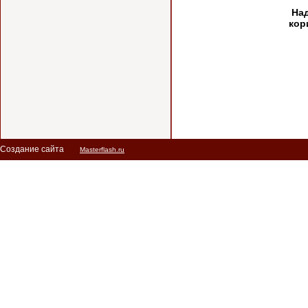
Над
кор
Создание сайта
Masterflash.ru